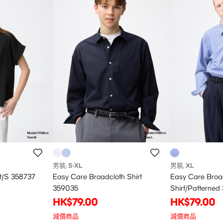
男裝
S
-XL
男裝
XL
,
,
t/S 358737
Easy Care Broadcloth Shirt
Easy Care Broa
359035
Shirt/Patterned
HK$79.00
HK$79.00
減價商品
減價商品