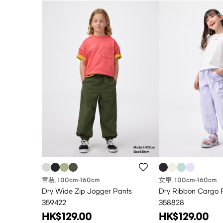
童裝
100cm
-160cm
女童
100cm
-160cm
,
,
Dry Wide Zip Jogger Pants
Dry Ribbon Cargo 
359422
358828
HK$129.00
HK$129.00