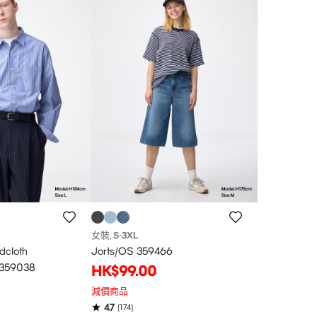
女裝
S
-3XL
,
dcloth
Jorts/OS 359466
 359038
HK$99.00
減價商品
4.7
(
174
)