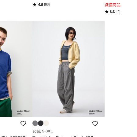
4.8
減價商品
(
83
)
5.0
(
4
)
女裝
S
-3XL
,