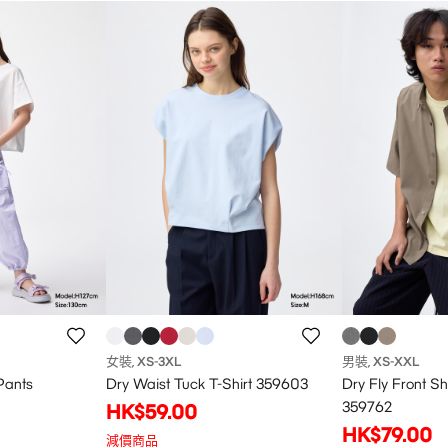
女裝
XS
-3XL
男裝
XS
-XXL
,
,
Pants
Dry Waist Tuck T-Shirt 359603
Dry Fly Front Sh
359762
HK$59.00
HK$79.00
減價商品