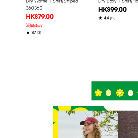
Dry Waffle T-Shirt/Striped
Dry Boxy T-Shirt/H
360360
HK$99.00
HK$79.00
4.4
(
12
)
減價商品
3.7
(
3
)