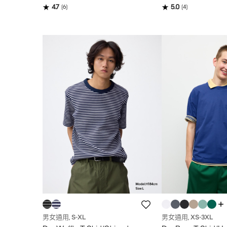
4.7
5.0
(
6
)
(
4
)
男女通用
S
-XL
男女通用
XS
-3XL
,
,