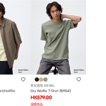
男女通用
XS
-3XL
,
irt/HalfSlv
Dry Waffle T-Shirt 359543
HK$79.00
減價商品