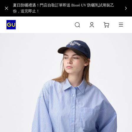
夏日防曬禮遇！門店自取訂單即送 Bioré UV 防曬乳試用裝乙
份，送完即止！