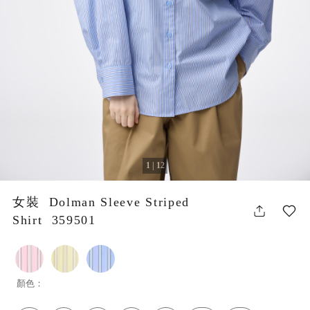
1 | 12
女裝 Dolman Sleeve Striped
Shirt 359501
顏色：