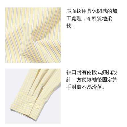
表面採用具休閒感的加
工處理，布料質地柔
軟。
袖口附有兩段式鈕扣設
計，方便捲袖後固定於
手肘處不易滑落。