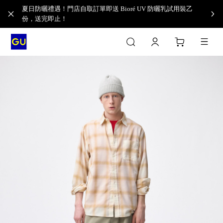
夏日防曬禮遇！門店自取訂單即送 Bioré UV 防曬乳試用裝乙
份，送完即止！