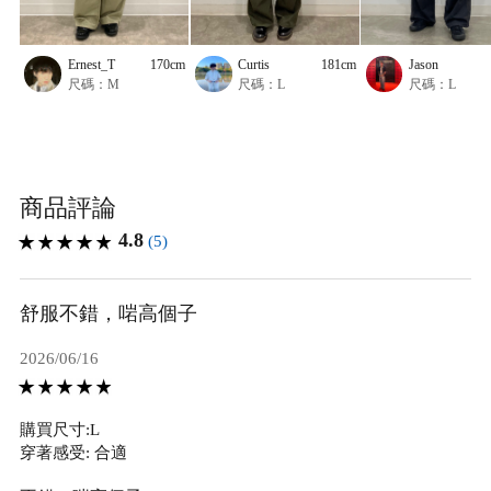
Ernest_T
170cm
Curtis
181cm
Jason
尺碼：M
尺碼：L
尺碼：L
商品評論
4.8
(5)
舒服不錯，啱高個子
2026/06/16
購買尺寸:L
穿著感受: 合適