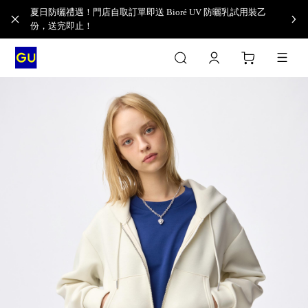
夏日防曬禮遇！門店自取訂單即送 Bioré UV 防曬乳試用裝乙
份，送完即止！