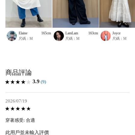
Elaine
165cm
LamLam
163cm
Joyce
尺碼：M
尺碼：M
尺碼：M
商品評論
3.9
(9)
2026/07/19
穿著感受: 合適
此用戶並未輸入評價