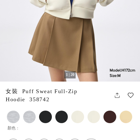
1 | 20
女裝 Puff Sweat Full-Zip
Hoodie 358742
顏色：