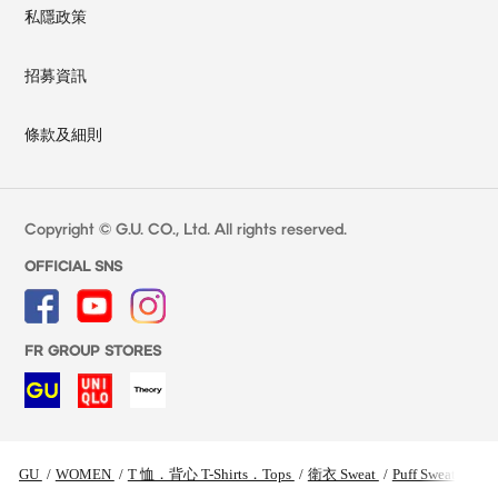
私隱政策
招募資訊
條款及細則
Copyright © G.U. CO., Ltd. All rights reserved.
OFFICIAL SNS
FR GROUP STORES
GU
/
WOMEN
/
T 恤．背心 T-Shirts．Tops
/
衛衣 Sweat
/
Puff Sweat 空氣