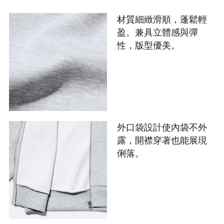
材質細緻滑順，蓬鬆輕
盈。兼具立體感與彈
性，版型優美。
外口袋設計使內袋不外
露，開襟穿著也能展現
俐落。