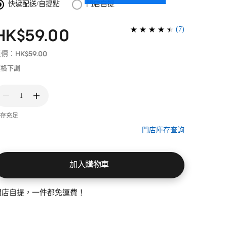
快遞配送/自提點
門店自提
(
7
)
HK$59.00
HK$59.00
原價：
價格下調
1
存充足
門店庫存查詢
加入購物車
門店自提，一件都免運費！