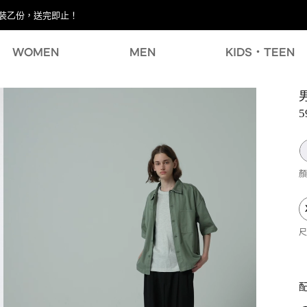
試用裝乙份，送完即止！
WOMEN
MEN
KIDS・TEEN
男
5
顏
尺