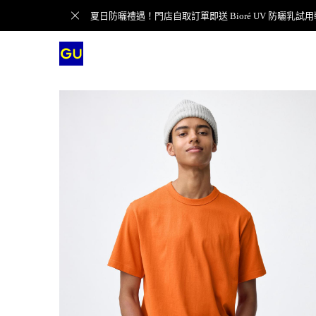
夏日防曬禮遇！門店自取訂單即送 Bioré UV 防曬乳