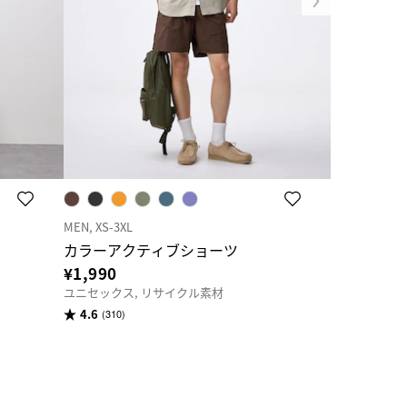
MEN, XS-3XL
MEN, XS-3XL
カラーアクティブショーツ
スウェット
¥1,990
¥1,290
ユニセックス, リサイクル素材
ユニセックス,
4.6
4.6
(310)
(117)