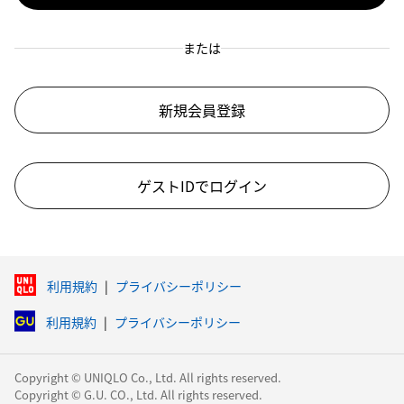
または
新規会員登録
ゲストIDでログイン
利用規約
|
プライバシーポリシー
利用規約
|
プライバシーポリシー
Copyright © UNIQLO Co., Ltd. All rights reserved.
Copyright © G.U. CO., Ltd. All rights reserved.