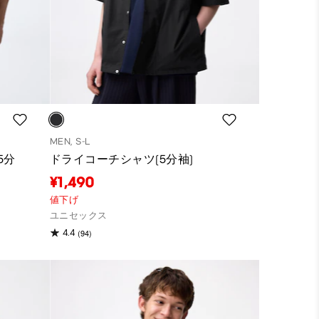
MEN, S-L
5分
ドライコーチシャツ(5分袖)
¥1,490
値下げ
ユニセックス
(94)
4.4