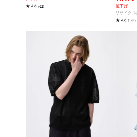
(62)
4.6
値下げ
リサイクル
(144)
4.6