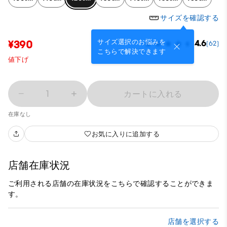
サイズを確認する
サイズ選択のお悩みを
¥390
4.6
(62)
こちらで解決できます
値下げ
1
カートに入れる
在庫なし
お気に入りに追加する
店舗在庫状況
ご利用される店舗の在庫状況をこちらで確認することができま
す。
店舗を選択する