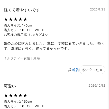
軽くて着やすいです
2026/1/23
購入サイズ: 140cm
購入カラー: 01 OFF WHITE
お客様の着用感: ちょうどよい
娘のために購入しました。 主に、学校に着ていきました。 軽く
て、洗濯にも強く、買って良かったです。
ミルクティー
女性
千葉県
報告
役に立った 0
可愛い
2025/12/12
購入サイズ: 150cm
購入カラー: 01 OFF WHITE