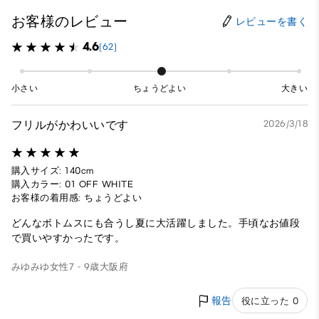
お客様のレビュー
レビューを書く
4.6
(62)
小さい
ちょうどよい
大きい
フリルがかわいいです
2026/3/18
購入サイズ: 140cm
購入カラー: 01 OFF WHITE
お客様の着用感: ちょうどよい
どんなボトムスにも合うし夏に大活躍しました。手頃なお値段
で買いやすかったです。
みゆみゆ
女性
7 - 9歳
大阪府
報告
役に立った 0