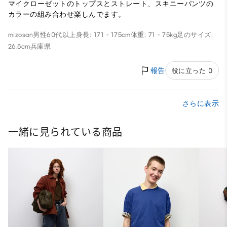
マイクローゼットのトップスとストレート、スキニーパンツの
カラーの組み合わせ楽しんでます。
mizosan
男性
60代以上
身長: 171 - 175cm
体重: 71 - 75kg
足のサイズ:
26.5cm
兵庫県
報告
役に立った 0
さらに表示
一緒に見られている商品