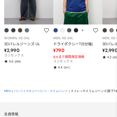
WOMEN, XS-3XL
MEN, XS-3XL
MEN, XS
3Dバレルジーンズ UL
ドライボクシーT(5分袖)
3Dバレ
¥2,990
¥790
¥2,99
ユニセックス
8/6まで期間限定価格
4.2
(33
4.6
(266)
ユニセックス
4.4
(341)
MEN
/
パンツ
/
スキニーパンツ・スリムパンツ
/
ストレッチスリムジーンズ(股下76
会員情報