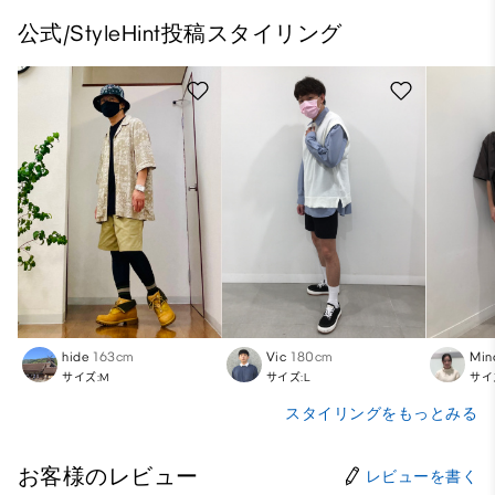
公式/StyleHint投稿スタイリング
hide
163cm
Vic
180cm
Min
サイズ:M
サイズ:L
サイ
スタイリングをもっとみる
お客様のレビュー
レビューを書く