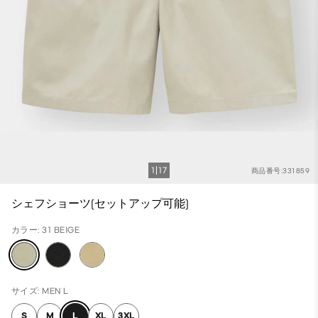
1
17
商品番号:331859
シェフショーツ(セットアップ可能)
カラー: 31 BEIGE
サイズ: MEN L
S
M
L
XL
3XL