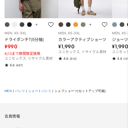
MEN, XS-3XL
MEN, XS-3XL
MEN, XS
ドライポンチT(5分袖)
カラーアクティブショーツ
ジョー
¥990
¥1,990
¥1,99
ユニセックス, リサイクル素材
ユニセッ
8/13まで期間限定価格
4.6
4.4
ユニセックス, リサイクル素材
(312)
(10
4.6
(437)
MEN
/
パンツ
/
ショートパンツ
/
シェフショーツ(セットアップ可能)
会員情報