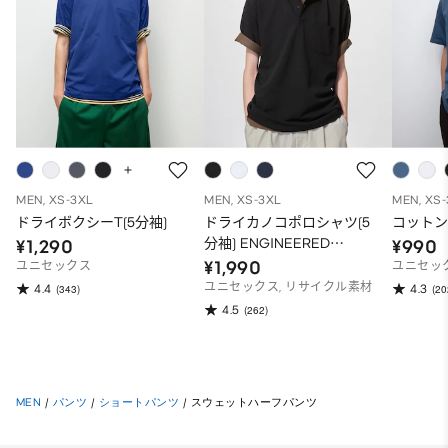
MEN, XS-3XL
MEN, XS-3XL
MEN, XS
ドライボクシーT(5分袖)
ドライカノコポロシャツ(5
コットン
分袖) ENGINEERED
¥1,290
¥990
GARMENTS
¥1,990
ユニセックス
ユニセッ
ユニセックス, リサイクル素材
4.4
4.3
(343)
(20
4.5
(262)
MEN
/
パンツ
/
ショートパンツ
/
スウェットハーフパンツ