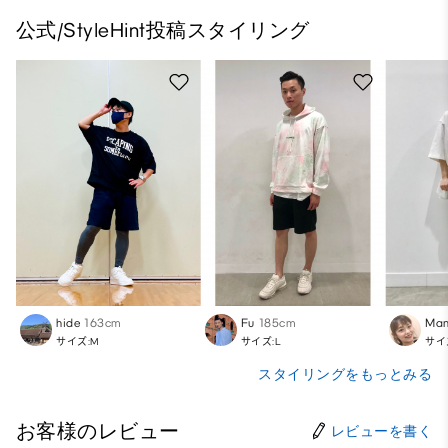
公式/StyleHint投稿スタイリング
hide
163cm
Fu
185cm
Ma
サイズ:M
サイズ:L
サイ
スタイリングをもっとみる
お客様のレビュー
レビューを書く