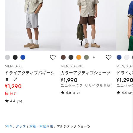
MEN, S-XL
MEN, XS-3XL
MEN, XS
ドライアクティブバギーシ
カラーアクティブショーツ
ドライボ
ョーツ
¥1,990
¥1,29
¥1,290
ユニセックス, リサイクル素材
ユニセッ
4.6
4.4
(312)
(34
値下げ
4.4
(35)
MEN
/
グッズ
/
水着・水陸両用
/
マルチテックショーツ