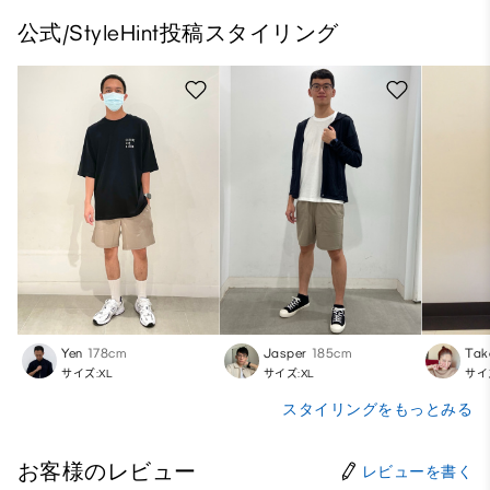
公式/StyleHint投稿スタイリング
Yen
178cm
Jasper
185cm
Tak
サイズ:XL
サイズ:XL
サイ
スタイリングをもっとみる
お客様のレビュー
レビューを書く