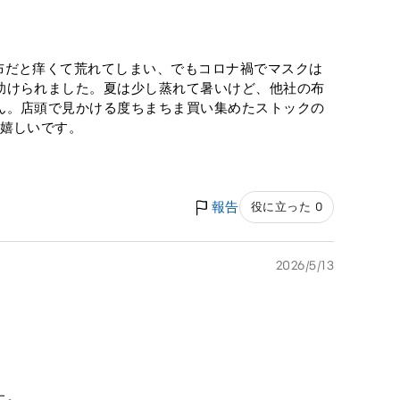
布だと痒くて荒れてしまい、でもコロナ禍でマスクは
助けられました。夏は少し蒸れて暑いけど、他社の布
ん。店頭で見かける度ちまちま買い集めたストックの
と嬉しいです。
報告
役に立った 0
2026/5/13
た。