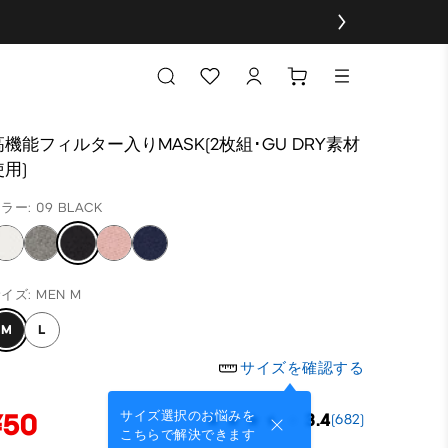
高機能フィルター入りMASK(2枚組･GU DRY素材
使用)
ラー: 09 BLACK
イズ: MEN M
M
L
サイズを確認する
¥50
サイズ選択のお悩みを
3.4
(682)
こちらで解決できます