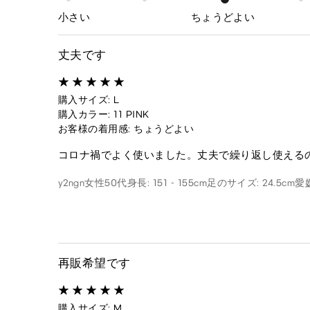
小さい
ちょうどよい
丈夫です
購入サイズ: L
購入カラー: 11 PINK
お客様の着用感: ちょうどよい
コロナ禍でよく使いました。丈夫で繰り返し使える
y2ngn
女性
50代
身長: 151 - 155cm
足のサイズ: 24.5cm
愛
再販希望です
購入サイズ: M