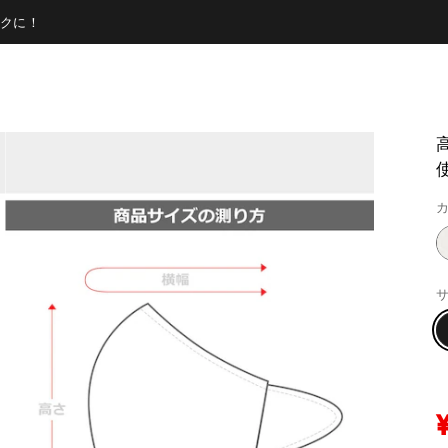
クに！
カ
サ