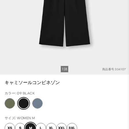
1
8
商品番号:334107
キャミソールコンビネゾン
カラー: 09 BLACK
サイズ: WOMEN M
XS
S
M
L
XL
XXL
3XL