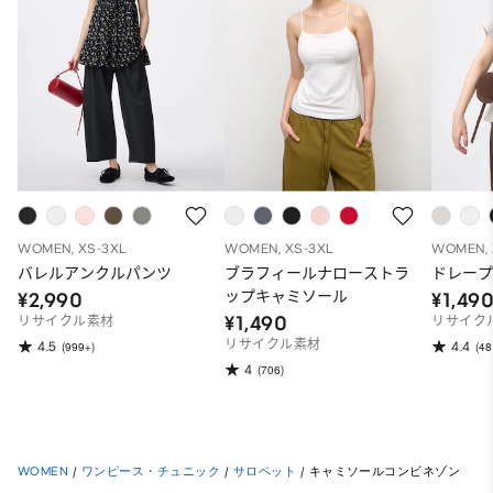
WOMEN, XS-3XL
WOMEN, XS-3XL
WOMEN, 
バレルアンクルパンツ
ブラフィールナローストラ
ドレープ
ップキャミソール
¥2,990
¥1,49
¥1,490
リサイクル素材
リサイク
リサイクル素材
4.5
4.4
(999+)
(48
4
(706)
WOMEN
/
ワンピース・チュニック
/
サロペット
/
キャミソールコンビネゾン