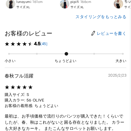
lunayumi
161cm
pipifi
166cm
ち
サイズ:XL
サイズ:XL
サイ
スタイリングをもっとみる
お客様のレビュー
レビューを書く
4.5
(45)
小さい
ちょうどよい
大きい
春秋フル活躍
2025/2/23
購入サイズ: S
購入カラー: 56 OLIVE
お客様の着用感: ちょうどよい
最初は、お手頃価格で流行りのパンツが購入できた！くらいで
したが、春、秋はこれがないと困る存在となりました。 カラー
も大好きなカーキ。 またこんなサロペットお願いします。