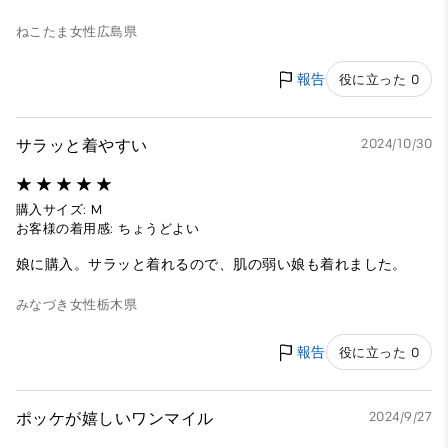
ねこたま
女性
広島県
報告
役に立った 0
サラッと着やすい
2024/10/30
購入サイズ: M
お客様の着用感: ちょうどよい
娘に購入。サラッと着れるので、肌の弱い娘も着れました。
みなづき
女性
栃木県
報告
役に立った 0
ポッケが嬉しいワンマイル
2024/9/27