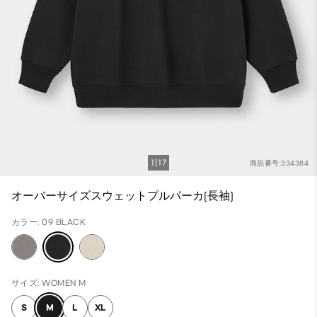
1
17
商品番号:334384
オーバーサイズスウェットプルパーカ(長袖)
カラー: 09 BLACK
サイズ: WOMEN M
S
M
L
XL