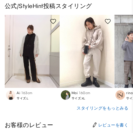
公式/StyleHint投稿スタイリング
Ai
163cm
Mai
160cm
rina
サイズ:L
サイズ:XL
サイ
スタイリングをもっとみる
お客様のレビュー
レビューを書く