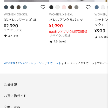
WOMEN, XS-3XL
WOMEN, XS-3XL
WOMEN, 
3Dバレルジーンズ UL
バレルアンクルパンツ
コット
ックT
¥2,990
¥1,990
¥990
ユニセックス
8/6までアプリ会員特別価格
4.6
(265)
リサイクル素材
4.5
(99
4.5
(999+)
WOMEN
/
Tシャツ・カットソー
/
スウェット
/
オーバーサイズスウェットプルパーカ
会員情報
お買い物ガイド
交換・返品