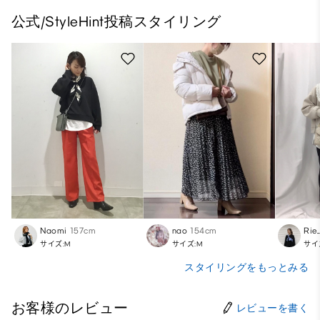
公式/StyleHint投稿スタイリング
Naomi
157cm
nao
154cm
Rie
サイズ:M
サイズ:M
サイ
スタイリングをもっとみる
お客様のレビュー
レビューを書く