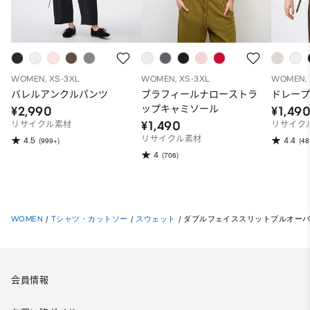
WOMEN, XS-3XL
WOMEN, XS-3XL
WOMEN, 
バレルアンクルパンツ
ブラフィールナローストラ
ドレープ
ップキャミソール
¥2,990
¥1,49
¥1,490
リサイクル素材
リサイク
リサイクル素材
4.5
4.4
(999+)
(48
4
(706)
WOMEN
/
Tシャツ・カットソー
/
スウェット
/
ダブルフェイススリットプルオーバー
会員情報