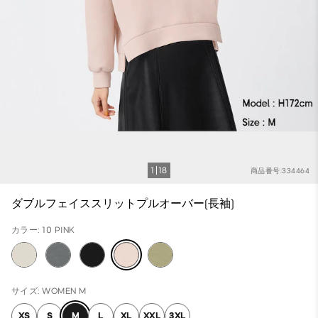
1
18
商品番号:334464
ダブルフェイススリットプルオーバー(長袖)
カラー: 10 PINK
サイズ: WOMEN M
XS
S
M
L
XL
XXL
3XL