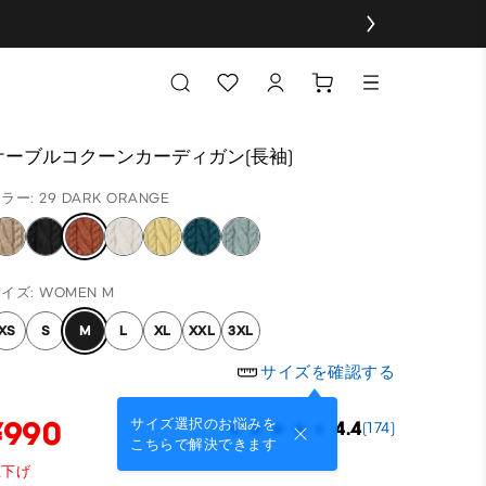
ケーブルコクーンカーディガン(長袖)
ラー: 29 DARK ORANGE
イズ: WOMEN M
XS
S
M
L
XL
XXL
3XL
サイズを確認する
¥990
サイズ選択のお悩みを
4.4
(174)
こちらで解決できます
値下げ