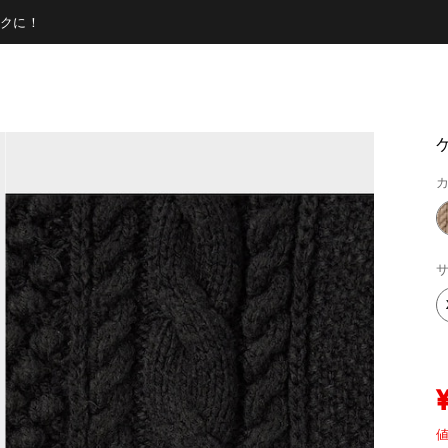
クに！
カ
サ