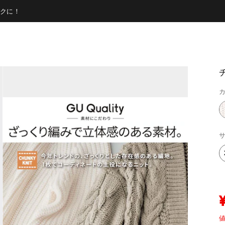
クに！
カ
サ