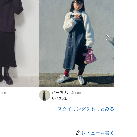
1cm
かーちん
145cm
moco
サイズ:XL
サイズ
スタイリングをもっとみる
レビューを書く