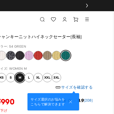
チャンキーニットハイネックセーター(長袖)
ラー: 54 GREEN
イズ: WOMEN M
XS
S
M
L
XL
XXL
3XL
サイズを確認する
¥990
サイズ選択のお悩みを
3.9
(208)
こちらで解決できます
値下げ