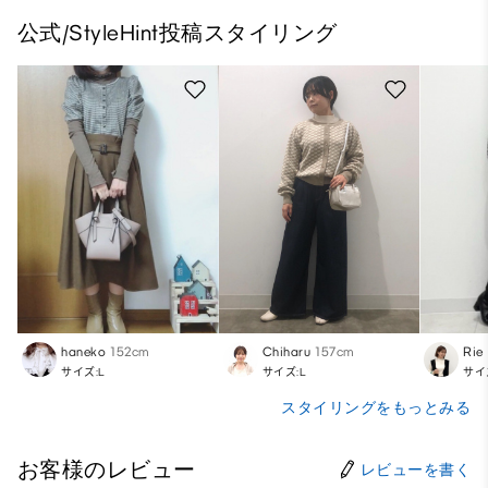
公式/StyleHint投稿スタイリング
haneko
152cm
Chiharu
157cm
Rie
サイズ:L
サイズ:L
サイ
スタイリングをもっとみる
お客様のレビュー
レビューを書く