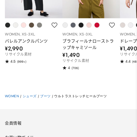
WOMEN, XS-3XL
WOMEN, XS-3XL
WOMEN, 
バレルアンクルパンツ
ブラフィールナローストラ
ドレープ
ップキャミソール
¥2,990
¥1,49
¥1,490
リサイクル素材
リサイク
リサイクル素材
4.5
4.4
(999+)
(48
4
(706)
WOMEN
/
シューズ
/
ブーツ
/
ウルトラストレッチヒールブーツ
会員情報