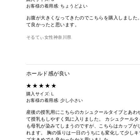
お客様の着用感: ちょうどよい
お腹が大きくなってきたのでこちらを購入しました
て良かったと思います。
そるてぃ
女性
神奈川県
ホールド感が良い
購入サイズ: L
お客様の着用感: 少し小さい
産後の授乳用にこちらのカシュクールタイプとあわ
て授乳もしやすく気に入りました。 カシュクール
も母乳が染みてしまうのですが、こちらはカップが
れます。 胸の張りは一日のうちにも変化して少し
ズ大きめでも良かったかと思いました。