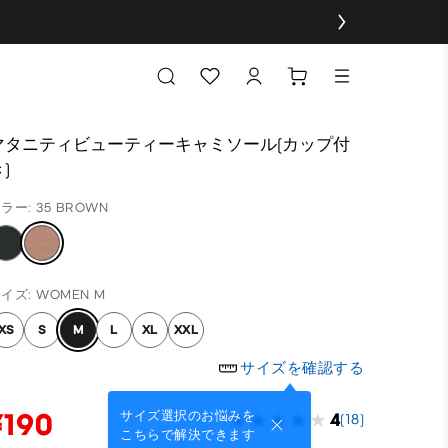
マタニティビューティーキャミソール(カップ付
)
ラー: 35 BROWN
イズ: WOMEN M
XS
S
M
L
XL
XXL
サイズを確認する
¥190
サイズ選択のお悩みを
4
(18)
こちらで解決できます