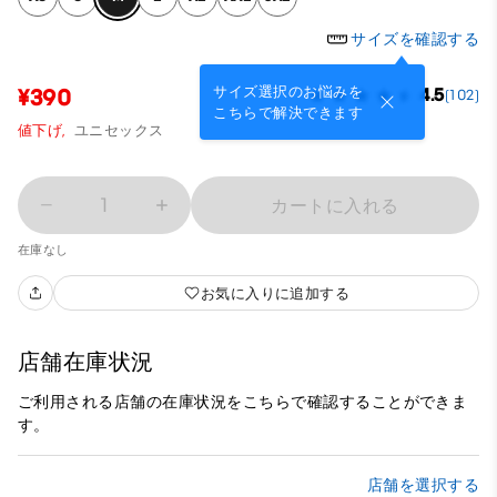
サイズを確認する
サイズ選択のお悩みを
¥390
4.5
(102)
こちらで解決できます
値下げ,
ユニセックス
1
カートに入れる
在庫なし
お気に入りに追加する
店舗在庫状況
ご利用される店舗の在庫状況をこちらで確認することができま
す。
店舗を選択する