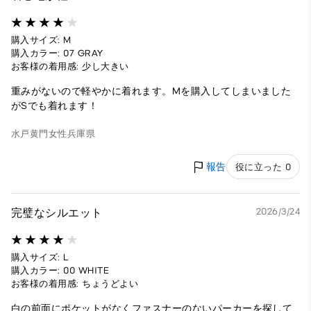
購入サイズ: M
購入カラー: 07 GRAY
お客様の着用感: 少し大きい
重みがないので軽やかに着れます。Mを購入してしまいました
がSでも着れます！
水戸黄門
女性
兵庫県
報告
役に立った 0
完璧なシルエット
2026/3/24
購入サイズ: L
購入カラー: 00 WHITE
お客様の着用感: ちょうどよい
白の前面にポケットがなくファスナーのないパーカーを探して