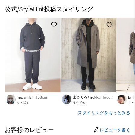
公式/StyleHint投稿スタイリング
me_emIsm
158cm
まっくろ/makkuroo
166cm
Emi
サイズ:L
サイズ:XL
サイ
スタイリングをもっとみる
お客様のレビュー
レビューを書く