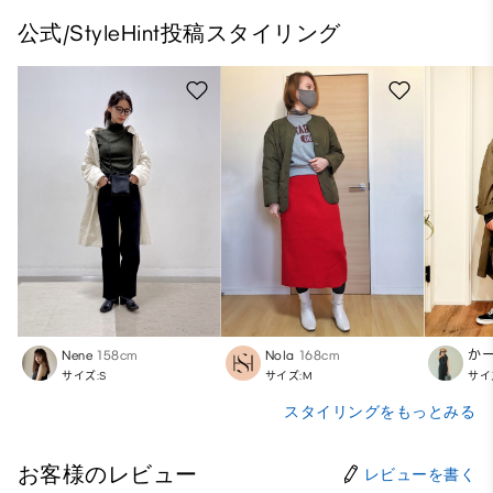
公式/StyleHint投稿スタイリング
Nene
158cm
Nola
168cm
か
サイズ:S
サイズ:M
サイ
スタイリングをもっとみる
お客様のレビュー
レビューを書く