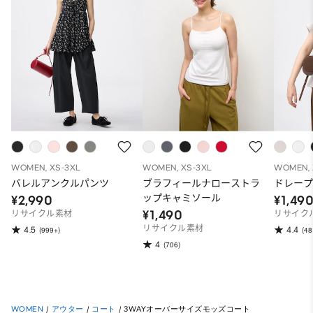
WOMEN, XS-3XL
WOMEN, XS-3XL
WOMEN, 
バレルアンクルパンツ
ブラフィールナローストラ
ドレープ
ップキャミソール
¥2,990
¥1,49
¥1,490
リサイクル素材
リサイク
リサイクル素材
4.5
4.4
(999+)
(48
4
(706)
WOMEN
/
アウター
/
コート
/
3WAYオーバーサイズモッズコート