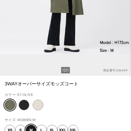
1
21
商品番号:336449
3WAYオーバーサイズモッズコート
カラー: 57 OLIVE
サイズ: WOMEN M
XS
S
M
L
XL
XXL
3XL