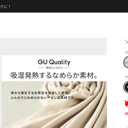
クに！
カ
サ