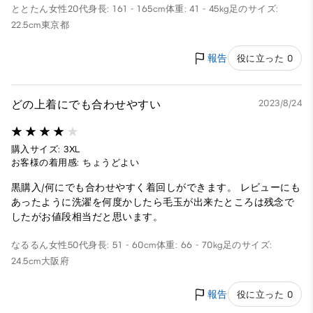
ととたん
女性
20代
身長: 161 - 165cm
体重: 41 - 45kg
足のサイズ:
22.5cm
東京都
報告
役に立った 0
どの上着にでも合わせやすい
2023/8/24
購入サイズ: 3XL
お客様の着用感: ちょうどよい
黒購入/何にでも合わせやすく着回しができます。 レビューにも
あったように洗濯を何度かしたら毛玉が出来たところは残念で
したがお値段相当だと思います。
なるるん
女性
50代
身長: 51 - 60cm
体重: 66 - 70kg
足のサイズ:
24.5cm
大阪府
報告
役に立った 0