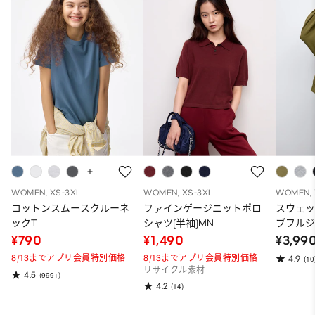
WOMEN, XS-3XL
WOMEN, XS-3XL
WOMEN, 
コットンスムースクルーネ
ファインゲージニットポロ
スウェ
ックT
シャツ(半袖)MN
ブフルジ
ーパー
¥790
¥1,490
¥3,99
ット）
8/13までアプリ会員特別価格
8/13までアプリ会員特別価格
4.9
(10
リサイクル素材
4.5
(999+)
4.2
(14)