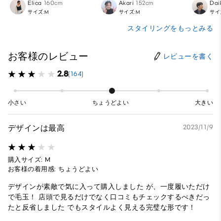
Elica
160cm
Akari
152cm
Dai
サイズ:M
サイズ:M
サイ
スタイリングをもっとみる
お客様のレビュー
レビューを書く
2.8
(164)
小さい
ちょうどよい
大きい
デザインは最高
2023/11/9
購入サイズ: M
お客様の着用感: ちょうどよい
デザインが素敵で気に入って購入しました が、一度履いただけ
で毛玉！ 店頭で見るだけでなく口コミもチェックするべきだっ
たと反省しました でもスタイルよく見える完璧な形です！