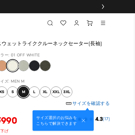
スウェットライククルーネックセーター(長袖)
ラー: 01 OFF WHITE
イズ: MEN M
XS
S
M
L
XL
XXL
3XL
サイズを確認する
¥990
サイズ選択のお悩みを
4.3
(17)
こちらで解決できます
値下げ