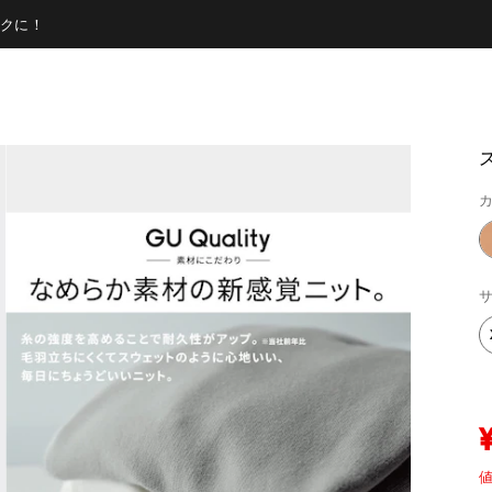
クに！
カ
サ