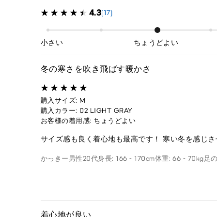
4.3
(17)
小さい
ちょうどよい
冬の寒さを吹き飛ばす暖かさ
購入サイズ: M
購入カラー: 02 LIGHT GRAY
お客様の着用感: ちょうどよい
サイズ感も良く着心地も最高です！ 寒い冬を感じ
かっきー
男性
20代
身長: 166 - 170cm
体重: 66 - 70kg
足の
着心地が良い