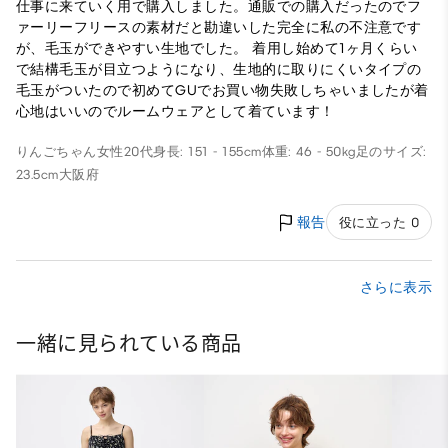
仕事に来ていく用で購入しました。通販での購入だったのでフ
ァーリーフリースの素材だと勘違いした完全に私の不注意です
が、毛玉ができやすい生地でした。 着用し始めて1ヶ月くらい
で結構毛玉が目立つようになり、生地的に取りにくいタイプの
毛玉がついたので初めてGUでお買い物失敗しちゃいましたが着
心地はいいのでルームウェアとして着ています！
りんごちゃん
女性
20代
身長: 151 - 155cm
体重: 46 - 50kg
足のサイズ:
23.5cm
大阪府
報告
役に立った 0
さらに表示
一緒に見られている商品