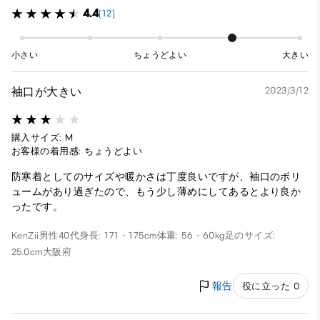
4.4
(12)
小さい
ちょうどよい
大きい
袖口が大きい
2023/3/12
購入サイズ: M
お客様の着用感: ちょうどよい
防寒着としてのサイズや暖かさは丁度良いですが、袖口のボリ
ュームがあり過ぎたので、もう少し薄めにしてあるとより良か
ったです。
KenZii
男性
40代
身長: 171 - 175cm
体重: 56 - 60kg
足のサイズ:
25.0cm
大阪府
報告
役に立った 0