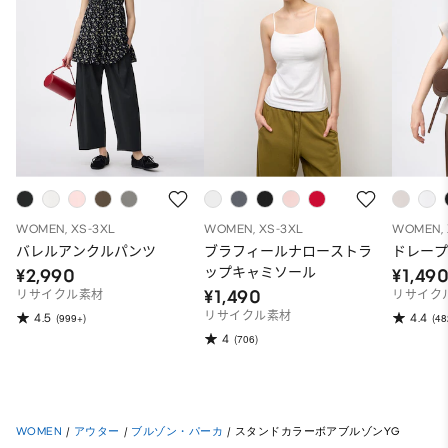
WOMEN, XS-3XL
WOMEN, XS-3XL
WOMEN, 
バレルアンクルパンツ
ブラフィールナローストラ
ドレープ
ップキャミソール
¥2,990
¥1,49
¥1,490
リサイクル素材
リサイク
リサイクル素材
4.5
4.4
(999+)
(48
4
(706)
WOMEN
/
アウター
/
ブルゾン・パーカ
/
スタンドカラーボアブルゾンYG