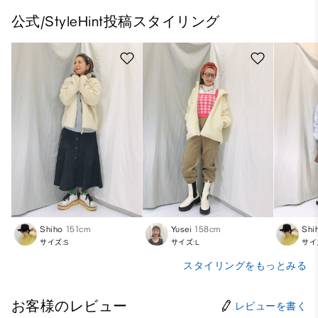
公式/StyleHint投稿スタイリング
Shiho
151cm
Yusei
158cm
Shi
サイズ:S
サイズ:L
サイ
スタイリングをもっとみる
お客様のレビュー
レビューを書く