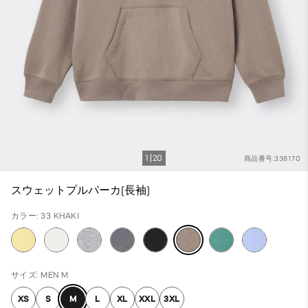
1
20
商品番号:338170
スウェットプルパーカ(長袖)
カラー: 33 KHAKI
サイズ: MEN M
XS
S
M
L
XL
XXL
3XL