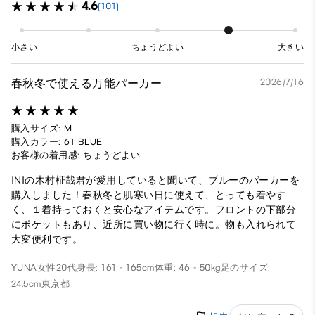
4.6
(101)
小さい
ちょうどよい
大きい
春秋冬で使える万能パーカー
2026/7/16
購入サイズ: M
購入カラー: 61 BLUE
お客様の着用感: ちょうどよい
INIの木村柾哉君が愛用していると聞いて、ブルーのパーカーを
購入しました！春秋冬と肌寒い日に使えて、とっても着やす
く、１着持っておくと安心なアイテムです。フロントの下部分
にポケットもあり、近所に買い物に行く時に。物も入れられて
大変便利です。
YUNA
女性
20代
身長: 161 - 165cm
体重: 46 - 50kg
足のサイズ:
24.5cm
東京都