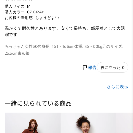
購入サイズ: M
購入カラー: 07 GRAY
お客様の着用感: ちょうどよい
温かくて耐久性とあります。安くて長持ち。部屋着として大活
躍です
みっちゃん
女性
50代
身長: 161 - 165cm
体重: 46 - 50kg
足のサイズ:
25.5cm
東京都
報告
役に立った 0
さらに表示
一緒に見られている商品