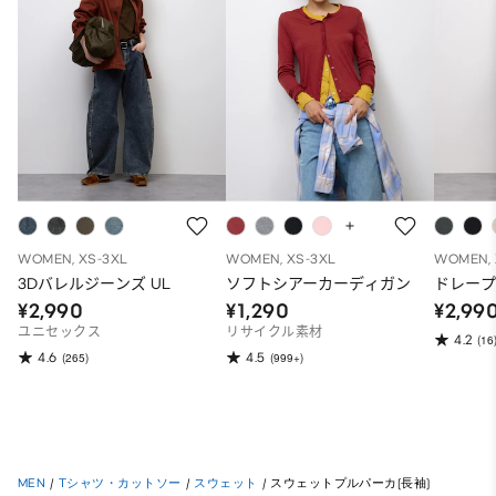
WOMEN, XS-3XL
WOMEN, XS-3XL
WOMEN, 
3Dバレルジーンズ UL
ソフトシアーカーディガン
ドレー
¥2,990
¥1,290
¥2,99
ユニセックス
リサイクル素材
4.2
(16
4.6
4.5
(265)
(999+)
MEN
/
Tシャツ・カットソー
/
スウェット
/
スウェットプルパーカ(長袖)