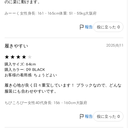
のに楽に動けます。
みーーく
女性
身長: 161 - 165cm
体重: 51 - 55kg
大阪府
報告
役に立った 0
履きやすい
2025/8/11
購入サイズ: 64cm
購入カラー: 09 BLACK
お客様の着用感: ちょうどよい
履き心地が良く日々重宝しています！ ブラックなので、どんな
服装にも合わせやすいです。
ちびころぴー
女性
40代
身長: 156 - 160cm
大阪府
報告
役に立った 0