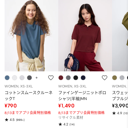
WOMEN, XS-3XL
WOMEN, XS-3XL
WOMEN, 
コットンスムースクルーネ
ファインゲージニットポロ
スウェ
ックT
シャツ(半袖)MN
ブフルジ
ーパー
¥790
¥1,490
¥3,99
ット）
8/13までアプリ会員特別価格
8/13までアプリ会員特別価格
4.9
(10
リサイクル素材
4.5
(999+)
4.2
(14)