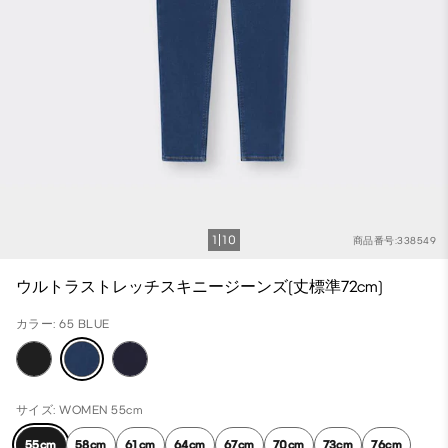
1
10
商品番号:338549
ウルトラストレッチスキニージーンズ(丈標準72cm)
カラー: 65 BLUE
サイズ: WOMEN 55cm
55cm
58cm
61cm
64cm
67cm
70cm
73cm
76cm