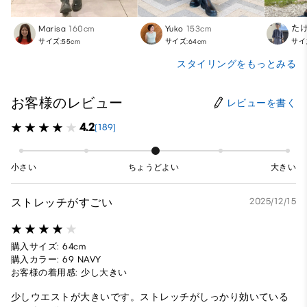
Marisa
160cm
Yuko
153cm
た
サイズ:55cm
サイズ:64cm
サイ
スタイリングをもっとみる
お客様のレビュー
レビューを書く
4.2
(189)
小さい
ちょうどよい
大きい
ストレッチがすごい
2025/12/15
購入サイズ: 64cm
購入カラー: 69 NAVY
お客様の着用感: 少し大きい
少しウエストが大きいです。ストレッチがしっかり効いている