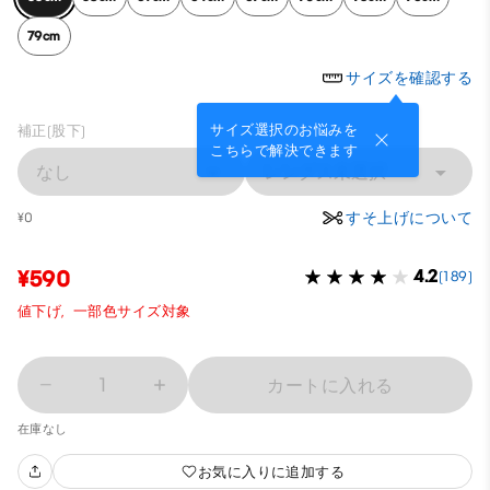
79cm
サイズを確認する
サイズ選択のお悩みを
補正(股下)
こちらで解決できます
なし
レングス未選択
すそ上げについて
¥0
¥590
4.2
(189)
値下げ,
一部色サイズ対象
1
カートに入れる
在庫なし
お気に入りに追加する