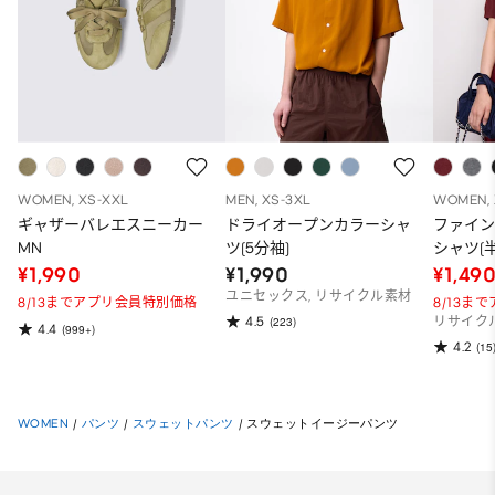
WOMEN, XS-XXL
MEN, XS-3XL
WOMEN, 
ギャザーバレエスニーカー
ドライオープンカラーシャ
ファイ
MN
ツ(5分袖)
シャツ(半
¥1,990
¥1,990
¥1,49
ユニセックス, リサイクル素材
8/13までアプリ会員特別価格
8/13ま
4.5
(223)
リサイク
4.4
(999+)
4.2
(15
WOMEN
/
パンツ
/
スウェットパンツ
/
スウェットイージーパンツ