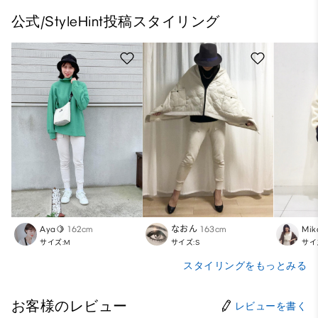
公式/StyleHint投稿スタイリング
Aya🍋
162cm
なおん
163cm
Mik
サイズ:M
サイズ:S
サイ
スタイリングをもっとみる
お客様のレビュー
レビューを書く