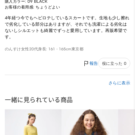
購入カラー: 09 BLACK
お客様の着用感: ちょうどよい
4年経つ今でもヘビロテしているスカートです。生地も少し擦れ
で劣化している部分はありますが、それでも洗濯による劣化は
ないしシルエットも綺麗でずっと愛用しています。再販希望で
す。
のんすけ
女性
20代
身長: 161 - 165cm
東京都
報告
役に立った 0
さらに表示
一緒に見られている商品