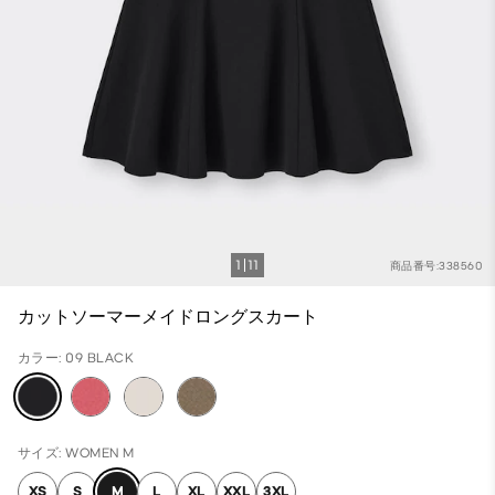
1
11
商品番号:338560
カットソーマーメイドロングスカート
カラー: 09 BLACK
サイズ: WOMEN M
XS
S
M
L
XL
XXL
3XL