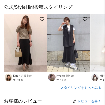
公式/StyleHint投稿スタイリング
Kaori_f
158cm
Kyoko
154cm
Mik
サイズ:S
サイズ:S
サイ
スタイリングをもっとみる
お客様のレビュー
レビューを書く