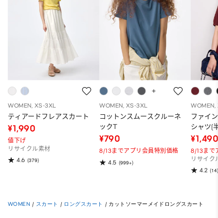
WOMEN, XS-3XL
WOMEN, XS-3XL
WOMEN, 
ティアードフレアスカート
コットンスムースクルーネ
ファイ
ックT
シャツ(半
¥1,990
¥790
¥1,49
値下げ
リサイクル素材
8/13までアプリ会員特別価格
8/13ま
リサイク
4.6
(379)
4.5
(999+)
4.2
(14
WOMEN
/
スカート
/
ロングスカート
/
カットソーマーメイドロングスカート