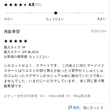
4.3
(721)
小さい
ちょうどよい
大きい
再販希望
2026/7/24
購入サイズ: M
購入カラー: 09 BLACK
お客様の着用感: ちょうどよい
シルエットがよく、スマートです。 このあとに出たマーメイド
スカートはウエストの切り替えがあったり背中がくしゅくしゅ
のゴムだったりデザインがカジュアルめに振れていたりで合い
ませんでした。いまだにヘビロテしています。 全く同じ形で再
販希望です。
おすしー
女性
30代
身長: 161 - 165cm
体重: 51 - 55kg
東京都
報告
役に立った 0