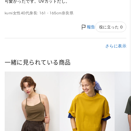
可愛かったです。UVカットだし。
kumi
女性
40代
身長: 161 - 165cm
奈良県
報告
役に立った 0
さらに表示
一緒に見られている商品