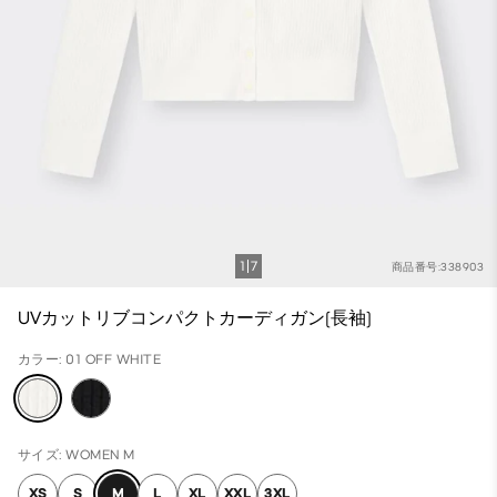
1
7
商品番号:338903
UVカットリブコンパクトカーディガン(長袖)
カラー: 01 OFF WHITE
サイズ: WOMEN M
XS
S
M
L
XL
XXL
3XL