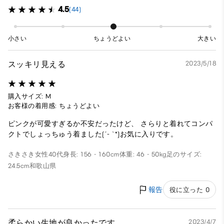
4.5
(44)
小さい
ちょうどよい
大きい
スッキリ見える
2023/5/18
購入サイズ: M
お客様の着用感: ちょうどよい
ピンクが可愛すぎるか不安だったけど、 さらりと着れてコンパ
クトでしょっちゅう着ました(´- `*)お気に入りです。
さきさき
女性
40代
身長: 156 - 160cm
体重: 46 - 50kg
足のサイズ:
24.5cm
和歌山県
報告
役に立った 0
柔らかい生地が良かったです。
2023/4/7