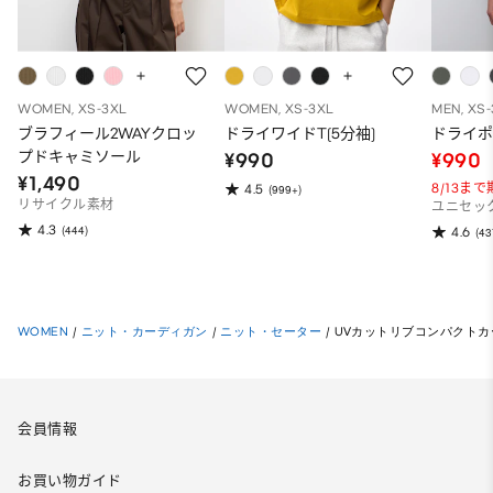
WOMEN, XS-3XL
WOMEN, XS-3XL
MEN, XS
ブラフィール2WAYクロッ
ドライワイドT(5分袖)
ドライポ
プドキャミソール
¥990
¥990
¥1,490
8/13ま
4.5
(999+)
リサイクル素材
ユニセッ
4.3
(444)
4.6
(43
WOMEN
/
ニット・カーディガン
/
ニット・セーター
/
UVカットリブコンパクトカ
会員情報
お買い物ガイド