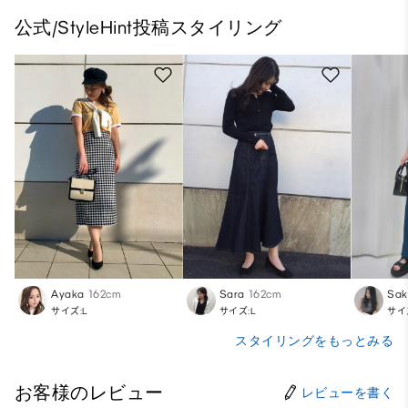
公式/StyleHint投稿スタイリング
Ayaka
162cm
Sara
162cm
Sak
サイズ:L
サイズ:L
サイ
スタイリングをもっとみる
お客様のレビュー
レビューを書く