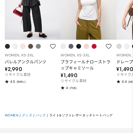
WOMEN, XS-3XL
WOMEN, XS-3XL
WOMEN, 
バレルアンクルパンツ
ブラフィールナローストラ
ドレープ
ップキャミソール
¥2,990
¥1,49
¥1,490
リサイクル素材
リサイク
リサイクル素材
4.5
4.4
(999+)
(48
4
(706)
WOMEN
/
グッズ
/
バッグ
/
ライト&ソフトレザータッチトートバッグ