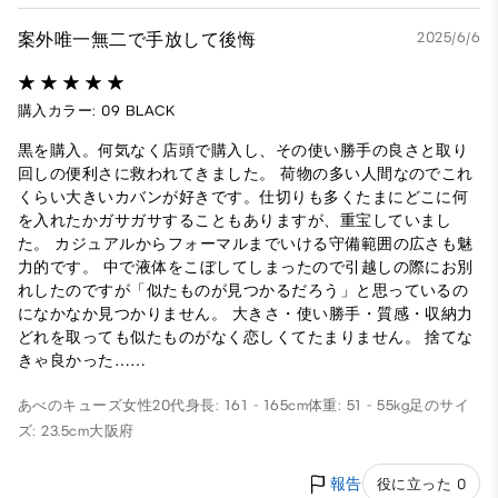
案外唯一無二で手放して後悔
2025/6/6
購入カラー: 09 BLACK
黒を購入。何気なく店頭で購入し、その使い勝手の良さと取り
回しの便利さに救われてきました。 荷物の多い人間なのでこれ
くらい大きいカバンが好きです。仕切りも多くたまにどこに何
を入れたかガサガサすることもありますが、重宝していまし
た。 カジュアルからフォーマルまでいける守備範囲の広さも魅
力的です。 中で液体をこぼしてしまったので引越しの際にお別
れしたのですが「似たものが見つかるだろう」と思っているの
になかなか見つかりません。 大きさ・使い勝手・質感・収納力
どれを取っても似たものがなく恋しくてたまりません。 捨てな
きゃ良かった……
あべのキューズ
女性
20代
身長: 161 - 165cm
体重: 51 - 55kg
足のサイ
ズ: 23.5cm
大阪府
報告
役に立った 0