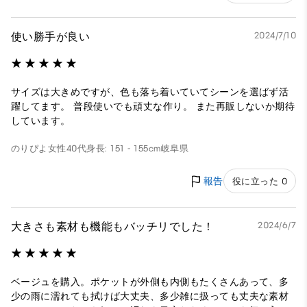
使い勝手が良い
2024/7/10
サイズは大きめですが、色も落ち着いていてシーンを選ばず活
躍してます。 普段使いでも頑丈な作り。 また再販しないか期待
しています。
のりぴよ
女性
40代
身長: 151 - 155cm
岐阜県
報告
役に立った 0
大きさも素材も機能もバッチリでした！
2024/6/7
ベージュを購入。ポケットが外側も内側もたくさんあって、多
少の雨に濡れても拭けば大丈夫、多少雑に扱っても丈夫な素材