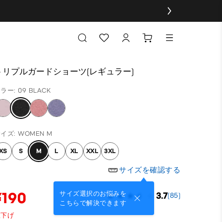
トリプルガードショーツ(レギュラー)
ラー: 09 BLACK
イズ: WOMEN M
XS
S
M
L
XL
XXL
3XL
サイズを確認する
¥190
サイズ選択のお悩みを
3.7
(85)
こちらで解決できます
値下げ