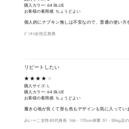
購入カラー: 64 BLUE
お客様の着用感: ちょうどよい
個人的にナプキン無しは不安なので、普通の使い方
ﾋﾞﾝﾁｮ
女性
広島県
リピートしたい
購入サイズ: L
購入カラー: 64 BLUE
お客様の着用感: ちょうどよい
履き心地が良くて形も色もデザインも気に入ってい
みいーこ
女性
40代
身長: 166 - 170cm
体重: 51 - 55kg
足の