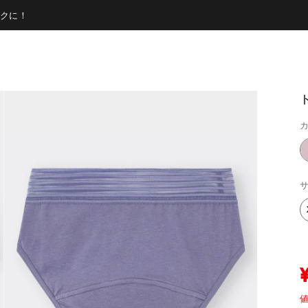
クに！
カ
サ