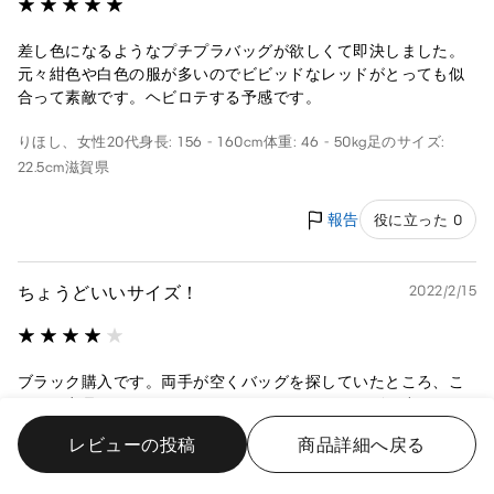
差し色になるようなプチプラバッグが欲しくて即決しました。
元々紺色や白色の服が多いのでビビッドなレッドがとっても似
合って素敵です。ヘビロテする予感です。
りほし、
女性
20代
身長: 156 - 160cm
体重: 46 - 50kg
足のサイズ:
22.5cm
滋賀県
報告
役に立った 0
ちょうどいいサイズ！
2022/2/15
ブラック購入です。両手が空くバッグを探していたところ、こ
ちらの商品を見つけたので買ってみました。サイズは小さすぎ
ず大きすぎずで、スマホを立てて入れられるのが嬉しかったで
レビューの投稿
商品詳細へ戻る
す！肩紐もベルトみたいになっているので重い荷物を入れても
勝手に紐が伸びることなく使えて良かったです！ 少し安っぽく