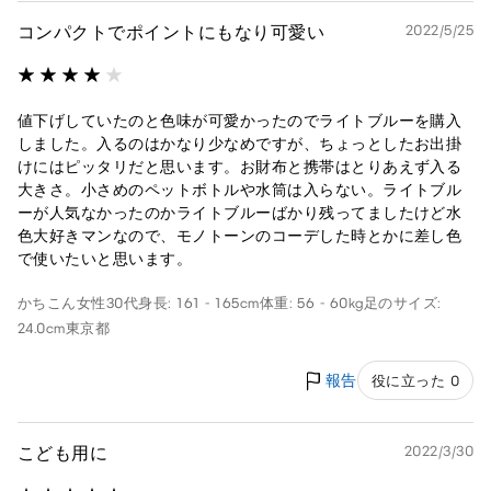
コンパクトでポイントにもなり可愛い
2022/5/25
値下げしていたのと色味が可愛かったのでライトブルーを購入
しました。入るのはかなり少なめですが、ちょっとしたお出掛
けにはピッタリだと思います。お財布と携帯はとりあえず入る
大きさ。小さめのペットボトルや水筒は入らない。ライトブル
ーが人気なかったのかライトブルーばかり残ってましたけど水
色大好きマンなので、モノトーンのコーデした時とかに差し色
で使いたいと思います。
かちこん
女性
30代
身長: 161 - 165cm
体重: 56 - 60kg
足のサイズ:
24.0cm
東京都
報告
役に立った 0
こども用に
2022/3/30