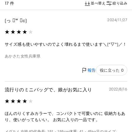
17 件
並べ替え
絞り込み
‪(っ ॑꒳ ॑c)
2024/11/27
サイズ感も使いやすいのでよく壊れるまで使います＼(^▽^)／！
あかさた
女性
兵庫県
報告
役に立った 0
流行りのミニバッグで、娘がお気に入り
2022/8/16
ほんのりくすみカラーで、コンパクトで可愛いのに 収納力もあ
り、使いがってもいい。 お気に入りの一品です。
メグちん
女性
40代
身長: 151 - 155cm
体重: 41 - 45kg
足のサイズ: