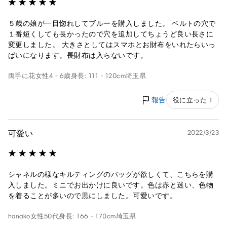
５歳の娘が一目惚れしてブルーを購入しました。 ベルトの穴で
１番短くしても長かったので穴を追加してちょうど良い長さに
変更しました。 大きさとしてはスマホとお財布をいれたらいっ
ぱいになります。長財布は入らないです。
両手に花
女性
4 - 6歳
身長: 111 - 120cm
埼玉県
報告
役に立った 1
可愛い
2022/3/23
シャネルの様なキルティングのバッグが欲しくて、こちらを購
入しました。ミニでお出かけに良いです。色は赤と迷い、色物
を着ることが多いので黒にしました。可愛いです。
hanako
女性
50代
身長: 166 - 170cm
埼玉県