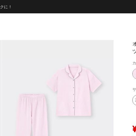
クに！
ツ
カ
サ