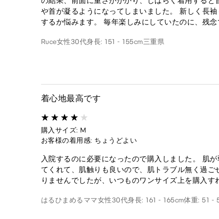
の結果、前面に重さがかかり、しばらく着用すると
や首が凝るようになってしまいました。 新しく長
するか悩みます。 毎年楽しみにしていたのに、残念
Ruce
女性
30代
身長: 151 - 155cm
三重県
着心地最高です
購入サイズ: M
お客様の着用感: ちょうどよい
入院するのに必要になったので購入しました。 肌
てくれて、肌触りも良いので、肌トラブル無く過ご
りませんでしたが、いつものワンサイズ上を購入す
はるひまめるママ
女性
30代
身長: 161 - 165cm
体重: 51 - 