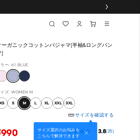
オーガニックコットンパジャマ(半袖&ロングパン
)
ラー: 61 BLUE
イズ: WOMEN M
XS
S
M
L
XL
XXL
3XL
サイズを確認する
¥990
サイズ選択のお悩みを
3.8
(25)
こちらで解決できます