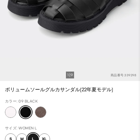
1
9
商品番号:339298
ボリュームソールグルカサンダル(22年夏モデル)
カラー: 09 BLACK
サイズ: WOMEN L
S
M
L
XL