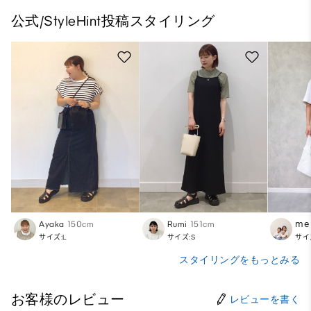
公式/StyleHint投稿スタイリング
Ayaka
150cm
Rumi
151cm
𝗆𝖾 
サイズ:L
サイズ:S
サイ
スタイリングをもっとみる
お客様のレビュー
レビューを書く