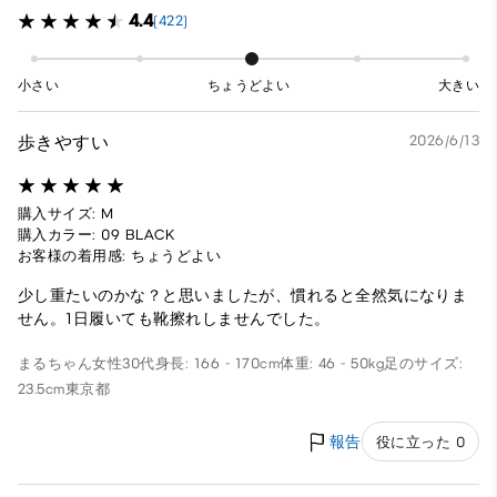
4.4
(422)
小さい
ちょうどよい
大きい
歩きやすい
2026/6/13
購入サイズ: M
購入カラー: 09 BLACK
お客様の着用感: ちょうどよい
少し重たいのかな？と思いましたが、慣れると全然気になりま
せん。1日履いても靴擦れしませんでした。
まるちゃん
女性
30代
身長: 166 - 170cm
体重: 46 - 50kg
足のサイズ:
23.5cm
東京都
報告
役に立った 0