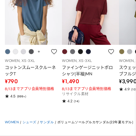
WOMEN, XS-3XL
WOMEN, XS-3XL
WOMEN, 
コットンスムースクルーネ
ファインゲージニットポロ
スウェ
ックT
シャツ(半袖)MN
ブフルジ
ーパー
¥790
¥1,490
¥3,99
ット）
8/13までアプリ会員特別価格
8/13までアプリ会員特別価格
4.9
(10
リサイクル素材
4.5
(999+)
4.2
(14)
WOMEN
/
シューズ
/
サンダル
/
ボリュームソールグルカサンダル(22年夏モデル)