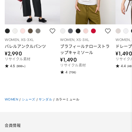
WOMEN, XS-3XL
WOMEN, XS-3XL
WOMEN, 
バレルアンクルパンツ
ブラフィールナローストラ
ドレープ
ップキャミソール
¥2,990
¥1,49
¥1,490
リサイクル素材
リサイク
リサイクル素材
4.5
4.4
(999+)
(48
4
(706)
WOMEN
/
シューズ
/
サンダル
/
カラーミュール
会員情報