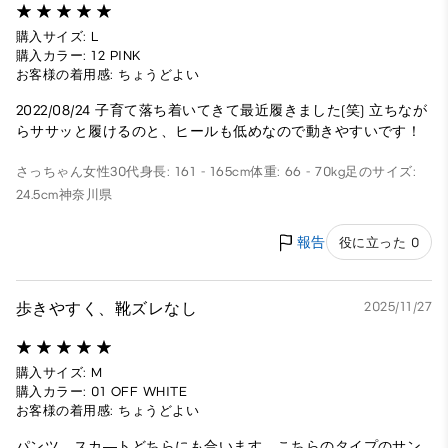
購入サイズ: L
購入カラー: 12 PINK
お客様の着用感: ちょうどよい
2022/08/24 子育て落ち着いてきて最近履きました(笑) 立ちなが
らササッと履けるのと、ヒールも低めなので動きやすいです！
さっちゃん
女性
30代
身長: 161 - 165cm
体重: 66 - 70kg
足のサイズ:
24.5cm
神奈川県
報告
役に立った 0
歩きやすく、靴ズレなし
2025/11/27
購入サイズ: M
購入カラー: 01 OFF WHITE
お客様の着用感: ちょうどよい
パンツ、スカ―トどちらにも合います。こちらのタイプのサン