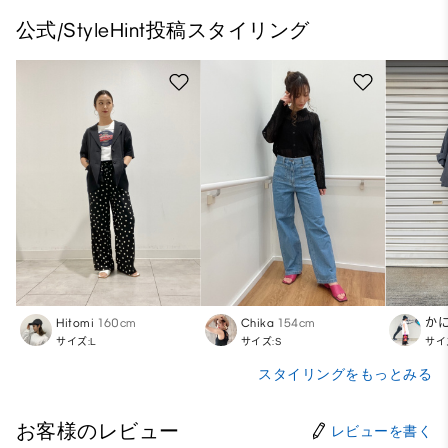
公式/StyleHint投稿スタイリング
Hitomi
160cm
Chika
154cm
か
サイズ:L
サイズ:S
サイ
スタイリングをもっとみる
お客様のレビュー
レビューを書く