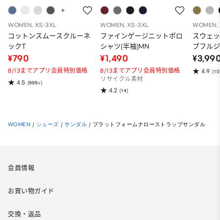
WOMEN, XS-3XL
WOMEN, XS-3XL
WOMEN, 
コットンスムースクルーネ
ファインゲージニットポロ
スウェ
ックT
シャツ(半袖)MN
ブフルジ
ーパー
¥790
¥1,490
¥3,99
ット）
8/13までアプリ会員特別価格
8/13までアプリ会員特別価格
4.9
(10
リサイクル素材
4.5
(999+)
4.2
(14)
WOMEN
/
シューズ
/
サンダル
/
プラットフォームナローストラップサンダル
会員情報
お買い物ガイド
交換・返品