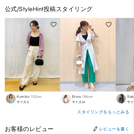
公式/StyleHint投稿スタイリング
Kumiko
152cm
Erina
156cm
Sak
サイズ:S
サイズ:M
サイ
スタイリングをもっとみる
お客様のレビュー
レビューを書く