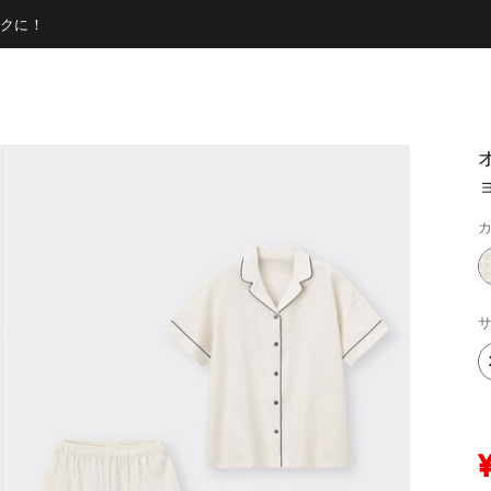
クに！
カ
サ