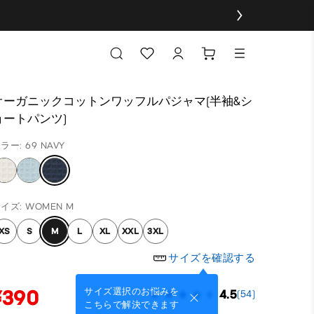
オーガニックコットンワッフルパジャマ(半袖&シ
ョートパンツ)
ラー: 69 NAVY
イズ: WOMEN M
XS
S
M
L
XL
XXL
3XL
サイズを確認する
¥390
サイズ選択のお悩みを
4.5
(54)
こちらで解決できます