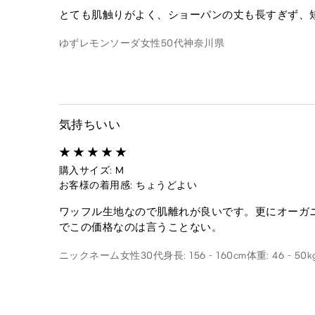
とても肌触りがよく、ショーパンの丈も長すぎず、
ゆずレモンソーダ
女性
50代
神奈川県
気持ちいい
購入サイズ: M
お客様の着用感: ちょうどよい
ワッフル生地なので肌離れが良いです。更にオーガ
でこの価格なのは言うことない。
ニックネーム
女性
30代
身長: 156 - 160cm
体重: 46 - 50k