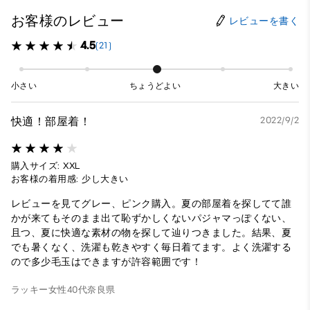
お客様のレビュー
レビューを書く
4.5
(21)
小さい
ちょうどよい
大きい
快適！部屋着！
2022/9/2
購入サイズ: XXL
お客様の着用感: 少し大きい
レビューを見てグレー、ピンク購入。夏の部屋着を探してて誰
かが来てもそのまま出て恥ずかしくないパジャマっぽくない、
且つ、夏に快適な素材の物を探して辿りつきました。結果、夏
でも暑くなく、洗濯も乾きやすく毎日着てます。よく洗濯する
ので多少毛玉はできますが許容範囲です！
ラッキー
女性
40代
奈良県