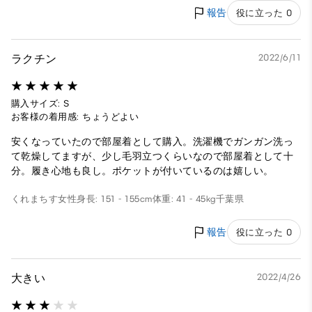
報告
役に立った 0
ラクチン
2022/6/11
購入サイズ: S
お客様の着用感: ちょうどよい
安くなっていたので部屋着として購入。洗濯機でガンガン洗っ
て乾燥してますが、少し毛羽立つくらいなので部屋着として十
分。履き心地も良し。ポケットが付いているのは嬉しい。
くれまちす
女性
身長: 151 - 155cm
体重: 41 - 45kg
千葉県
報告
役に立った 0
大きい
2022/4/26