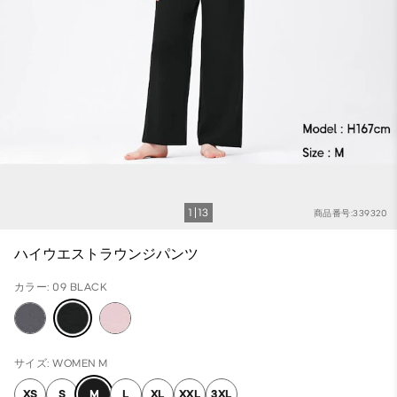
1
13
商品番号:339320
ハイウエストラウンジパンツ
カラー: 09 BLACK
サイズ: WOMEN M
XS
S
M
L
XL
XXL
3XL