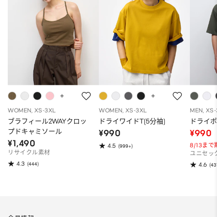
WOMEN, XS-3XL
WOMEN, XS-3XL
MEN, XS
ブラフィール2WAYクロッ
ドライワイドT(5分袖)
ドライポ
プドキャミソール
¥990
¥990
¥1,490
8/13ま
4.5
(999+)
リサイクル素材
ユニセッ
4.3
(444)
4.6
(43