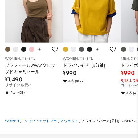
WOMEN, XS-3XL
WOMEN, XS-3XL
MEN, XS
ブラフィール2WAYクロッ
ドライワイドT(5分袖)
ドライポ
プドキャミソール
¥990
¥990
¥1,490
8/13ま
4.5
(999+)
リサイクル素材
ユニセッ
4.3
(438)
4.6
(43
WOMEN
/
Tシャツ・カットソー
/
スウェット
/
スウェットパーカ(長袖) TABEKKO D