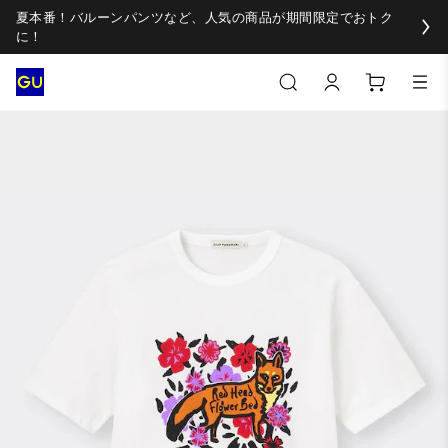
夏本番！バルーンパンツなど、人気の商品が期間限定でおトク
に！