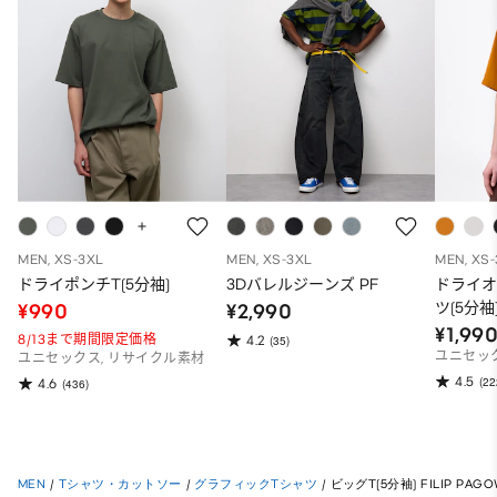
MEN, XS-3XL
MEN, XS-3XL
MEN, XS
ドライポンチT(5分袖)
3Dバレルジーンズ PF
ドライ
ツ(5分袖
¥990
¥2,990
¥1,99
8/13まで期間限定価格
4.2
(35)
ユニセッ
ユニセックス, リサイクル素材
4.5
(22
4.6
(436)
MEN
/
Tシャツ・カットソー
/
グラフィックTシャツ
/
ビッグT(5分袖) FILIP PAGO