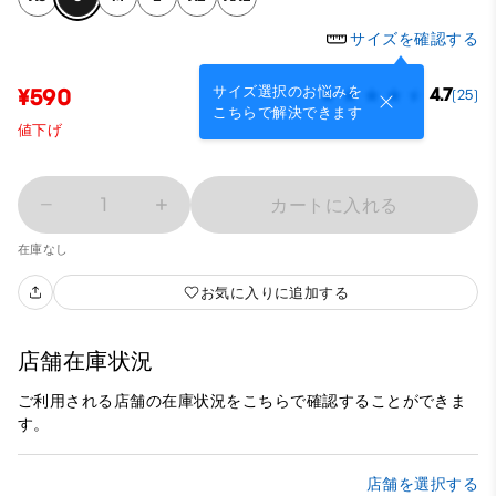
サイズを確認する
サイズ選択のお悩みを
¥590
4.7
(25)
こちらで解決できます
値下げ
1
カートに入れる
在庫なし
お気に入りに追加する
店舗在庫状況
ご利用される店舗の在庫状況をこちらで確認することができま
す。
店舗を選択する