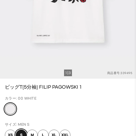
1
3
商品番号:339495
ビッグT(5分袖) FILIP PAGOWSKI 1
カラー: 00 WHITE
サイズ: MEN S
XS
S
M
L
XL
XXL