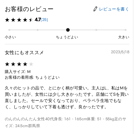
お客様のレビュー
レビューを書く
4.7
(25)
小さい
ちょうどよい
大きい
女性にもオススメ
2023/5/18
購入サイズ: M
お客様の着用感: ちょうどよい
久々のヒットの品で、とにかく柄が可愛い。主人はL、私はMを
買いましたが、女性には少し大きかったです。店舗にてSを買い
直しました。セールで安くなっており、ペラペラ生地でもな
く、しっかりしていて下着も透けず、良かったです。
のんのんのんたん
女性
40代
身長: 161 - 165cm
体重: 51 - 55kg
足のサ
イズ: 24.5cm
群馬県