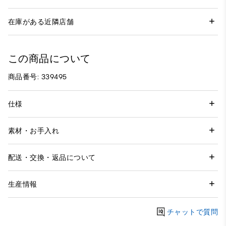
在庫がある近隣店舗
この商品について
商品番号: 339495
仕様
素材・お手入れ
配送・交換・返品について
生産情報
チャットで質問