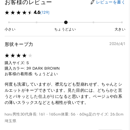
お客様のレビュー
レビューを書く
4.6
(129)
小さい
ちょうどよい
大きい
形状キープ力
2026/4/1
購入サイズ: S
購入カラー: 39 DARK BROWN
お客様の着用感: ちょうどよい
何度も洗濯していますが、襟元なども型崩れせず、ちゃんとシ
ルエットがキープできています。見た目的には、どちらかと言
うとパキッとした仕上がりになると思います。ベージュや白系
の薄いスラックスなどとも相性が良いです。
haru
男性
30代
身長: 161 - 165cm
体重: 56 - 60kg
足のサイズ: 26.0cm
埼玉県