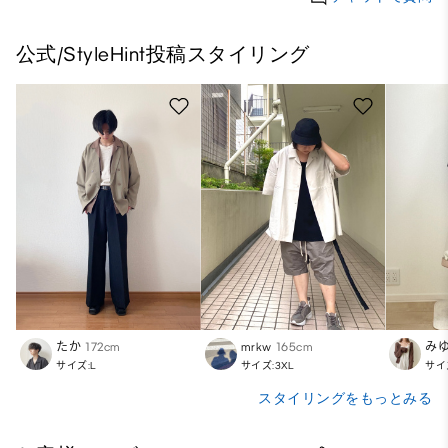
公式/StyleHint投稿スタイリング
たか
172cm
mrkw
165cm
み
サイズ:L
サイズ:3XL
サイ
スタイリングをもっとみる