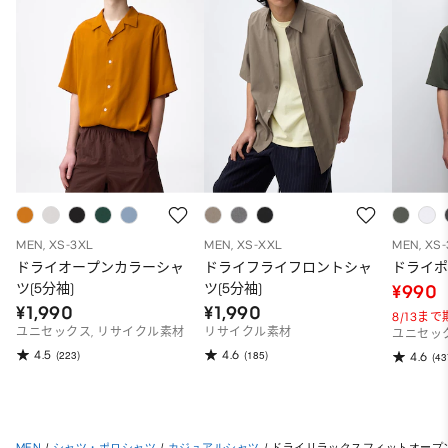
MEN, XS-3XL
MEN, XS-XXL
MEN, XS
ドライオープンカラーシャ
ドライフライフロントシャ
ドライポ
ツ(5分袖)
ツ(5分袖)
¥990
¥1,990
¥1,990
8/13ま
ユニセックス, リサイクル素材
リサイクル素材
ユニセッ
4.5
4.6
(223)
(185)
4.6
(43
MEN
/
シャツ・ポロシャツ
/
カジュアルシャツ
/
ドライリラックスフィットオープン