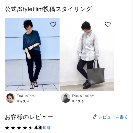
公式/StyleHint投稿スタイリング
Emi
161cm
Taeko
160cm
サイズ:M
サイズ:S
お客様のレビュー
レビューを書く
4.3
(153)