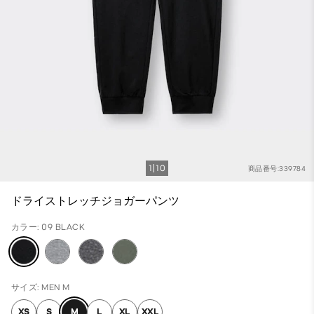
1
10
商品番号:339784
ドライストレッチジョガーパンツ
カラー: 09 BLACK
サイズ: MEN M
XS
S
M
L
XL
XXL