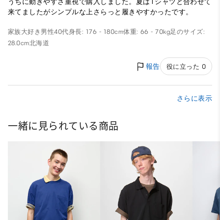
うちに動きやすさ重視で購入しました。夏はTシャツと合わせて
来てましたがシンプルな上さらっと履きやすかったです。
家族大好き
男性
40代
身長: 176 - 180cm
体重: 66 - 70kg
足のサイズ:
28.0cm
北海道
報告
役に立った 0
さらに表示
一緒に見られている商品