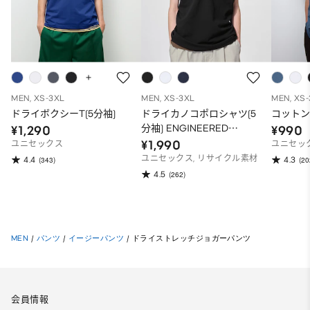
MEN, XS-3XL
MEN, XS-3XL
MEN, XS
ドライボクシーT(5分袖)
ドライカノコポロシャツ(5
コットン
分袖) ENGINEERED
¥1,290
¥990
GARMENTS
¥1,990
ユニセックス
ユニセッ
ユニセックス, リサイクル素材
4.4
4.3
(343)
(20
4.5
(262)
MEN
/
パンツ
/
イージーパンツ
/
ドライストレッチジョガーパンツ
会員情報