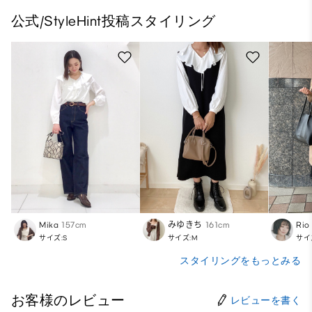
公式/StyleHint投稿スタイリング
Mika
157cm
みゆきち
161cm
Rio
サイズ:S
サイズ:M
サイ
スタイリングをもっとみる
お客様のレビュー
レビューを書く