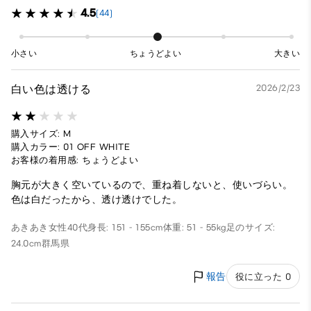
4.5
(44)
小さい
ちょうどよい
大きい
白い色は透ける
2026/2/23
購入サイズ: M
購入カラー: 01 OFF WHITE
お客様の着用感: ちょうどよい
胸元が大きく空いているので、重ね着しないと、使いづらい。
色は白だったから、透け透けでした。
あきあき
女性
40代
身長: 151 - 155cm
体重: 51 - 55kg
足のサイズ:
24.0cm
群馬県
報告
役に立った 0