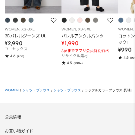
WOMEN, XS-3XL
WOMEN, XS-3XL
WOMEN, 
3Dバレルジーンズ UL
バレルアンクルパンツ
コット
ックT
¥2,990
¥1,990
¥990
ユニセックス
8/6までアプリ会員特別価格
4.6
(266)
リサイクル素材
4.5
(99
4.5
(999+)
WOMEN
/
シャツ・ブラウス
/
シャツ・ブラウス
/
ラッフルカラーブラウス(長袖)
会員情報
お買い物ガイド