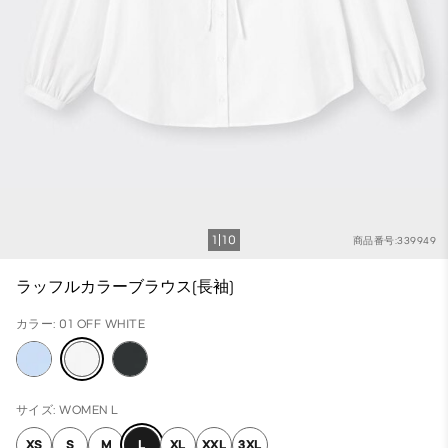
1
10
商品番号:339949
ラッフルカラーブラウス(長袖)
カラー: 01 OFF WHITE
サイズ: WOMEN L
XS
S
M
L
XL
XXL
3XL