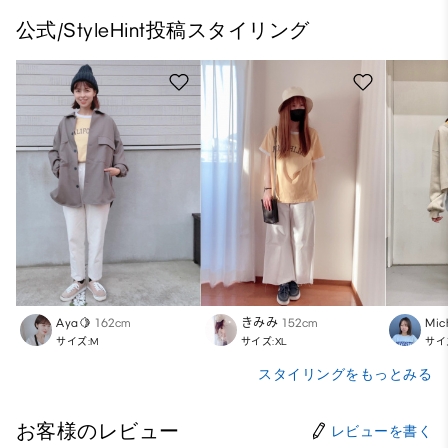
公式/StyleHint投稿スタイリング
Aya🍋
162cm
きみみ
152cm
Mic
サイズ:M
サイズ:XL
サイ
スタイリングをもっとみる
お客様のレビュー
レビューを書く