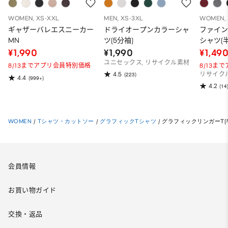
WOMEN, XS-XXL
MEN, XS-3XL
WOMEN, 
ギャザーバレエスニーカー
ドライオープンカラーシャ
ファイ
MN
ツ(5分袖)
シャツ(半
¥1,990
¥1,990
¥1,49
ユニセックス, リサイクル素材
8/13までアプリ会員特別価格
8/13ま
4.5
(223)
リサイク
4.4
(999+)
4.2
(14
WOMEN
/
Tシャツ・カットソー
/
グラフィックTシャツ
/
グラフィックリンガーT(半
会員情報
お買い物ガイド
交換・返品