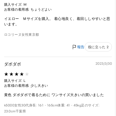
購入サイズ: M
お客様の着用感: ちょうどよい
イエロー Ｍサイズを購入。 着心地良く、着回ししやすいと思
います。
ロコリーヌ
女性
東京都
報告
役に立った 2
ダボダボ
2023/3/30
購入サイズ: L
お客様の着用感: 少し大きい
黄色 ダボダボで着るために ワンサイズ大きいの買いました
k5000
女性
30代
身長: 161 - 165cm
体重: 41 - 45kg
足のサイズ:
23.0cm
千葉県