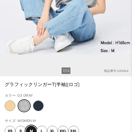
1
12
商品番号:340044
グラフィックリンガーT(半袖)(ロゴ)
カラー: 03 GRAY
サイズ: WOMEN M
XS
S
M
L
XL
XXL
3XL