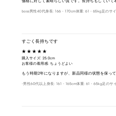
価格に対して素晴らしい質です。長持ちもしていて
boss
男性
40代
身長: 166 - 170cm
体重: 61 - 65kg
足のサイズ
すごく長持ちです
購入サイズ: 25.0cm
お客様の着用感: ちょうどよい
もう時期2年になりますが、新品同様の状態を保っ
-
男性
60代以上
身長: 161 - 165cm
体重: 61 - 65kg
足のサイズ