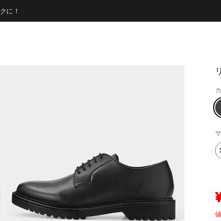
クに！
カ
サ