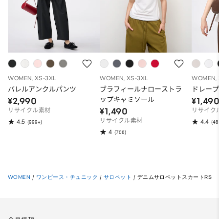
WOMEN, XS-3XL
WOMEN, XS-3XL
WOMEN, 
バレルアンクルパンツ
ブラフィールナローストラ
ドレープ
ップキャミソール
¥2,990
¥1,49
¥1,490
リサイクル素材
リサイク
リサイクル素材
4.5
4.4
(999+)
(48
4
(706)
WOMEN
/
ワンピース・チュニック
/
サロペット
/
デニムサロペットスカートRS