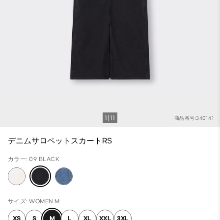
1
11
商品番号:340141
デニムサロペットスカートRS
カラー: 09 BLACK
サイズ: WOMEN M
XS
S
M
L
XL
XXL
3XL