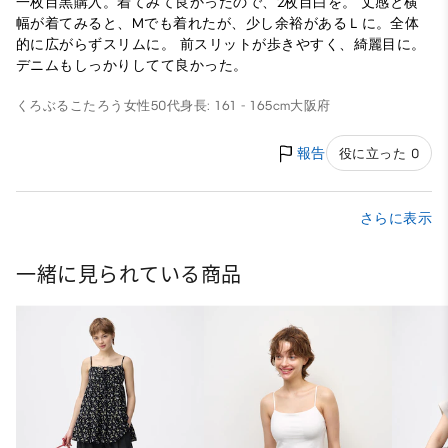
一枚目黒購入。着てみて良かったので、2枚目白を。 丈感と横
幅が着てみると、Mでも着れたが、少し余裕があるＬに。全体
的に広がらずスリムに。 前スリットが歩きやすく、綺麗目に。
デニムもしっかりしてて良かった。
くろぶるこたろう
女性
50代
身長: 161 - 165cm
大阪府
報告
役に立った 0
さらに表示
一緒に見られている商品