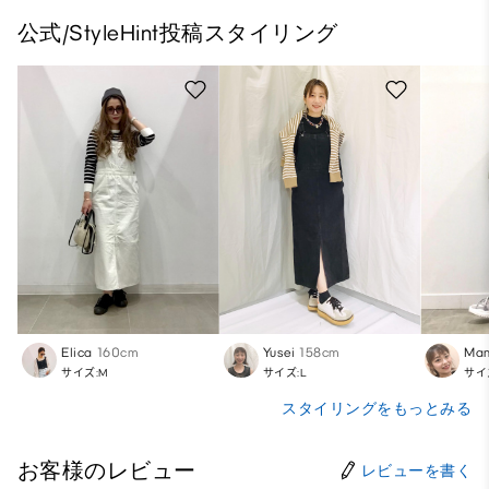
公式/StyleHint投稿スタイリング
Elica
160cm
Yusei
158cm
Ma
サイズ:M
サイズ:L
サイ
スタイリングをもっとみる
お客様のレビュー
レビューを書く