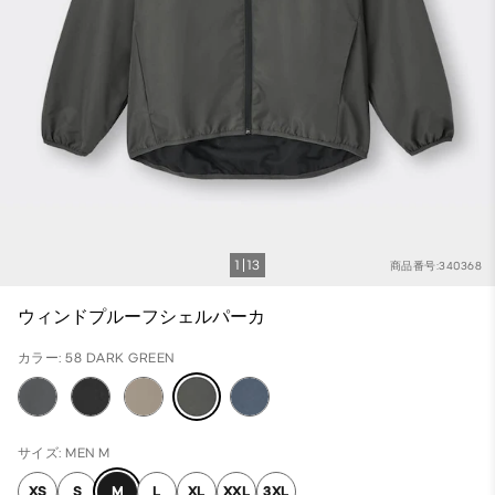
1
13
商品番号:340368
ウィンドプルーフシェルパーカ
カラー: 58 DARK GREEN
サイズ: MEN M
XS
S
M
L
XL
XXL
3XL