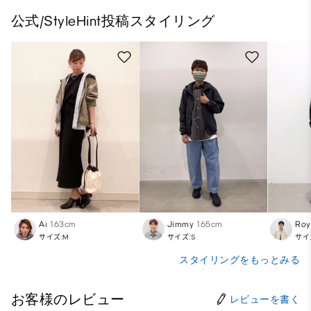
公式/StyleHint投稿スタイリング
Ai
163cm
Jimmy
165cm
Roy
サイズ:M
サイズ:S
サイ
スタイリングをもっとみる
お客様のレビュー
レビューを書く