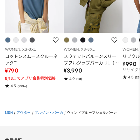
WOMEN, XS-3XL
WOMEN, XS-3XL
WOMEN, 
コットンスムースクルーネ
スウェットバルーンスリー
リブクル
ックT
ブフルジップパーカ UL（ス
¥990
ーパーオーバーサイズフィ
¥790
¥3,990
リサイク
ット）
4.5
(23
8/13までアプリ会員特別価格
4.9
(10)
4.5
(999+)
MEN
/
アウター
/
ブルゾン・パーカ
/
ウィンドプルーフシェルパーカ